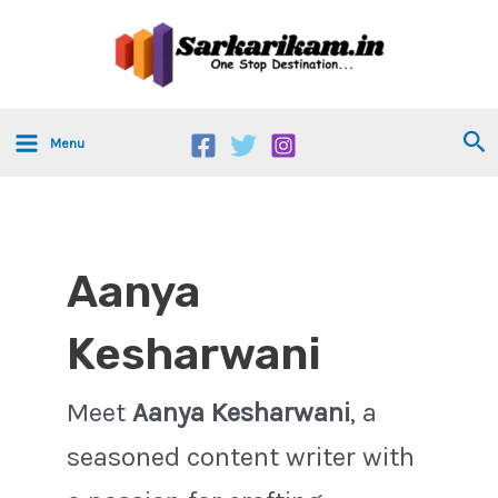
Skip
Main
to
Menu
content
Se
Menu
Aanya
Kesharwani
Meet
Aanya Kesharwani
, a
seasoned content writer with